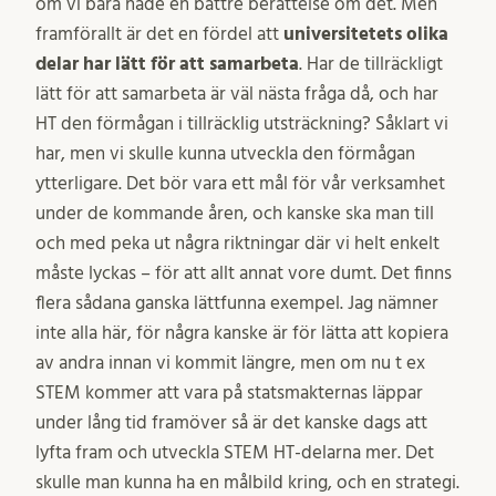
om vi bara hade en bättre berättelse om det. Men
framförallt är det en fördel att
universitetets olika
delar har lätt för att samarbeta
. Har de tillräckligt
lätt för att samarbeta är väl nästa fråga då, och har
HT den förmågan i tillräcklig utsträckning? Såklart vi
har, men vi skulle kunna utveckla den förmågan
ytterligare. Det bör vara ett mål för vår verksamhet
under de kommande åren, och kanske ska man till
och med peka ut några riktningar där vi helt enkelt
måste lyckas – för att allt annat vore dumt. Det finns
flera sådana ganska lättfunna exempel. Jag nämner
inte alla här, för några kanske är för lätta att kopiera
av andra innan vi kommit längre, men om nu t ex
STEM kommer att vara på statsmakternas läppar
under lång tid framöver så är det kanske dags att
lyfta fram och utveckla STEM HT-delarna mer. Det
skulle man kunna ha en målbild kring, och en strategi.