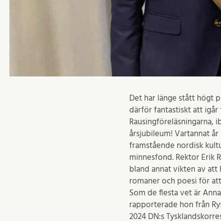
Det har länge stått högt p
därför fantastiskt att igå
Rausingföreläsningarna, i
årsjubileum! Vartannat år
framstående nordisk kultu
minnesfond. Rektor Erik R
bland annat vikten av att 
romaner och poesi för at
Som de flesta vet är Anna-
rapporterade hon från Ry
2024 DN:s Tysklandskorres