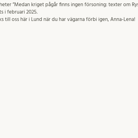
heter ”Medan kriget pågår finns ingen försoning: texter om Ry
s i februari 2025.
 till oss här i Lund när du har vägarna förbi igen, Anna-Lena!
Inlägget postades i
Okategoriserade
nblogg skriver dekan Johannes
FÖLJ OSS
 fakultetsledningen om
id de humanistiska och
akulterna vid Lunds