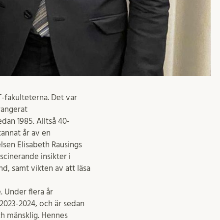
T-fakulteterna. Det var
rrangerat
dan 1985. Alltså 40-
tannat år av en
elsen Elisabeth Rausings
cinerande insikter i
nd, samt vikten av att läsa
. Under flera år
 2023-2024, och är sedan
ch mänsklig. Hennes