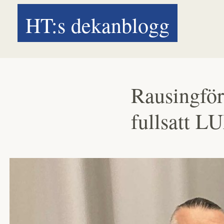
HT:s dekanblogg
Rausingfö
fullsatt L