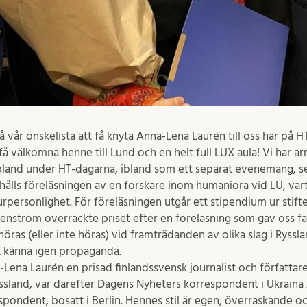
å vår önskelista att få knyta Anna-Lena Laurén till oss här på H
r få välkomna henne till Lund och en helt full LUX aula! Vi har a
bland under HT-dagarna, ibland som ett separat evenemang, se
 hålls föreläsningen av en forskare inom humaniora vid LU, var
rpersonlighet. För föreläsningen utgår ett stipendium ur stift
enström överräckte priset efter en föreläsning som gav oss fas
höras (eller inte höras) vid framträdanden av olika slag i Ryssla
t känna igen propaganda.
Lena Laurén en prisad finlandssvensk journalist och författare
ssland, var därefter Dagens Nyheters korrespondent i Ukraina
pondent, bosatt i Berlin. Hennes stil är egen, överraskande o