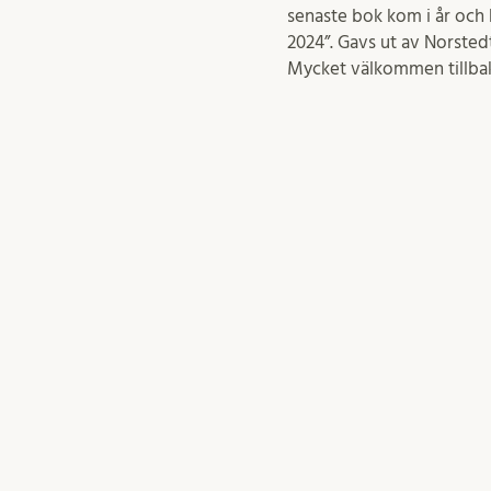
senaste bok kom i år och 
2024”. Gavs ut av Norstedt
Mycket välkommen tillbaks
september 25, 2025
ht-dekan
Det finns inte stöd för att lägga till ett
I HT:s deka
RSS-flöde på startsidan för denna
Persson och
webbplats eftersom detta skulle kunna
händelser v
skapa en loop som gör webbplatsen
teologiska f
långsam. Försök att använda något annat
universitet
block, t.ex.
Senaste inläggen
för att