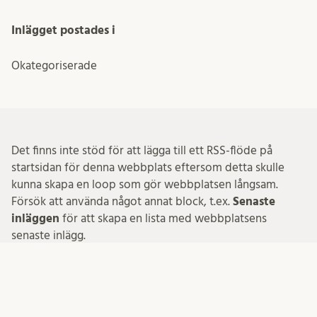
Inlägget postades i
Okategoriserade
Det finns inte stöd för att lägga till ett RSS-flöde på
startsidan för denna webbplats eftersom detta skulle
kunna skapa en loop som gör webbplatsen långsam.
Försök att använda något annat block, t.ex.
Senaste
inläggen
för att skapa en lista med webbplatsens
senaste inlägg.
I HT:s dekanblogg skriver dekan Johannes Persson och
fakultetsledningen om händelser vid de humanistiska
och teologiska fakulterna vid Lunds universitet